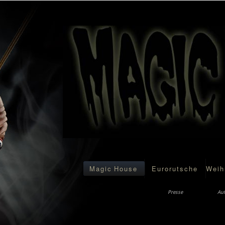
Magic House
Eurorutsche
Weih
Presse
Au